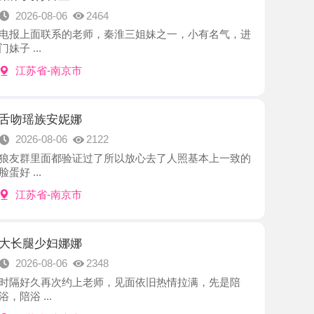
-南京市
安妮娜
8-06
2122
面都验证过了所以放心去了人照基本上一致的
-南京市
妇娜娜
8-06
2348
再次约上老师，见面依旧热情拉满，先是陪
.
-南京市
养生馆推荐
8-06
2347