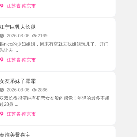
大长腿
8-06
2169
的少妇姐姐，周末有空就去找姐姐玩儿了。开门
-南京市
子霜霜
8-06
2866
很清纯有初恋女友般的感觉！年轻的最多不超
-南京市
喜宝
8-06
2464
联系的老师，秦淮三姐妹之一，小有名气，进