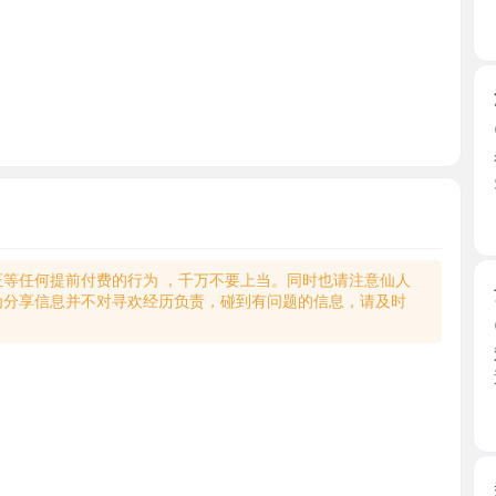
江宁巨乳
2026-0
很nice
先让去 ...
江苏省
何提前付费的行为 ，千万不要上当。同时也请注意仙人
女友系妹
享信息并不对寻欢经历负责，碰到有问题的信息，请及时
2026-0
双双长得
过28身 ...
江苏省
秦淮美臀
2026-0
电报上面
门妹子 ...