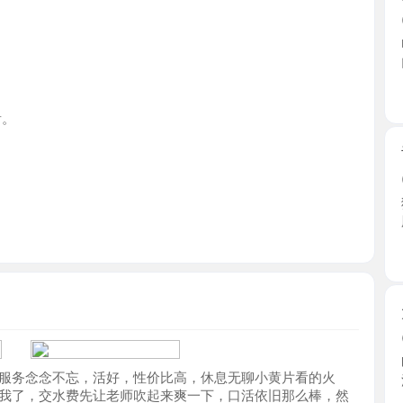
江苏省
舌吻瑶族
2026-0
狼友群里
脸蛋好 ...
江苏省
大长腿少
2026-0
时隔好久
念念不忘，活好，性价比高，休息无聊小黄片看的火
浴，陪浴 ..
，交水费先让老师吹起来爽一下，口活依旧那么棒，然
江苏省
态度好，不催，过程很顺利，确实很特别不一样的体
四推柔式
2026-0